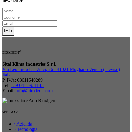
newsletter
Invia
®
BIOXIGEN
Sital Klima Industries S.r.l.
Via Leonardo Da Vinci, 26 - 31021 Mogliano Veneto (Treviso)
Italia
P. IVA: 03611640289
Tel:
+39 041 5931143
Email:
info@bioxigen.com
SITE MAP
› Azienda
› Tecnologia