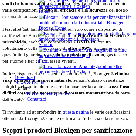
studi che hanno validità scientifica
. Negli anni abbiamo ottenuto
varie certificazioni rispetto all’
efficacia
e alla
sicurezza
del nostro
Bioxair
sistema di ionizzazione.
Bioxair Home
I test effettuati hanno confermato non solo come i dispositivi di
sanificazione Bioxigen® presentino un’
efficace attività virucida e
mircobicida
, anche nei confronti del
COVID-19
, con un
Sanifan
abbattimento della carica virale di
oltre il 99%
, ma anche come
quest’ultimi generino una
ridotta emissione di ozono
, gas tossico
Flexi
per l’uomo e per gli altri esseri viventi.
Inoltre, rispetto ad altri sistemi di sanificazione, Bioxigen®
elimina
Download
virus e batteri in maniera naturale
, senza l’utilizzo di sostanze
News & Eventi
chimiche che potrebbero essere dannose per la salute e
senza l’uso
Contatti
di filtri costosi che necessitano di costante manutenzione
da parte
Diventa nostro partner
Contattaci
dell’utente.
Ti invitiamo ad approfondire in
questa pagina
le varie certificazioni
ottenute da Bioxigen® che ne certificano l’efficacia e la sicurezza.
Scopri i prodotti Bioxigen per sanificazione