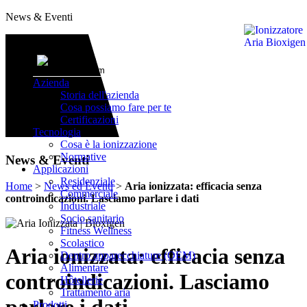
News & Eventi
Azienda
Storia dell'azienda
Cosa possiamo fare per te
Certificazioni
Tecnologia
Cosa è la ionizzazione
Normative
News & Eventi
Applicazioni
Residenziale
Home
>
News ed Eventi
>
Aria ionizzata: efficacia senza
Commerciale
controindicazioni. Lasciamo parlare i dati
Industriale
Socio sanitario
Fitness Wellness
Scolastico
Aria ionizzata: efficacia senza
Dentro apparecchiature (OEM)
Alimentare
controindicazioni. Lasciamo
Hôtellerie
Trattamento aria
Prodotti