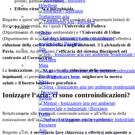
pollini, particolato e fumo;
Hôtellerie
Effetto virucida e microbicida
.
Trattamento aria
Rispetto a quest’ultimo punto, i test condotti da importanti Istituti di
Ricerca e Università, tra i quali l’
Università di Padova
Prodotti
(Dipartimento di medicina ambientale) e l’
Università di Udine
Globo
(Dipartimento di scienze degli alimenti), hanno dimostrato l’effettiva
riduzione della carica microbica negli ambienti
. Il
LabAnalysis di
Tris
Pavia
, inoltre, ha dichiarato l’
efficacia del sistema Bioxigen® nel
contrasto al Coronavirus
.
Maia
La
ionizzazione
, perciò, grazie alla
riduzione delle sostanze
inquinanti
, ci permette di
respirare bene
,
migliorare la nostra
Sfera
salute
e
il nostro benessere psicofisico
.
Ionizzare l’aria: ci sono controindicazioni?
Mistral
Relativamente alle eventuali controindicazioni e all’efficacia della
Purho
ionizzazione dell’aria, nel web si leggono molte opinioni.
Airy
Rispetto a ciò,
è necessario fare chiarezza e riferirsi unicamente a