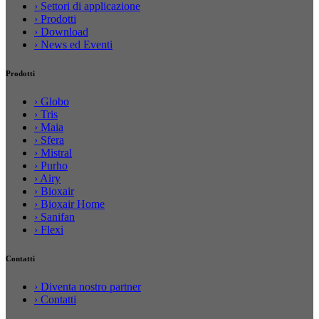
› Settori di applicazione
› Prodotti
› Download
› News ed Eventi
Prodotti
› Globo
› Tris
› Maia
› Sfera
› Mistral
› Purho
› Airy
› Bioxair
› Bioxair Home
› Sanifan
› Flexi
Contatti
› Diventa nostro partner
› Contatti