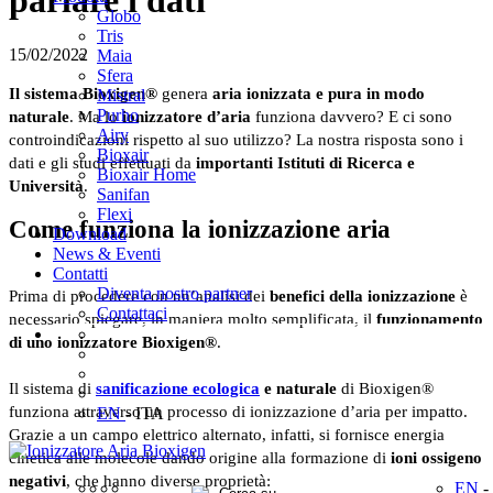
parlare i dati
Globo
Tris
15/02/2022
Maia
Sfera
Il sistema Bioxigen®
genera
aria ionizzata e pura in modo
Mistral
Purho
naturale
. Ma lo
ionizzatore d’aria
funziona davvero? E ci sono
Airy
controindicazioni rispetto al suo utilizzo? La nostra risposta sono i
Bioxair
dati e gli studi effettuati da
importanti Istituti di Ricerca e
Bioxair Home
Università
.
Sanifan
Flexi
Come funziona la ionizzazione aria
Download
News & Eventi
Contatti
Diventa nostro partner
Prima di procedere con un’analisi dei
benefici della ionizzazione
è
Contattaci
necessario spiegare, in maniera molto semplificata, il
funzionamento
di uno ionizzatore Bioxigen®
.
Il sistema di
sanificazione ecologica
e naturale
di Bioxigen®
funziona attraverso un processo di ionizzazione d’aria per impatto.
EN
- ITA
Grazie a un campo elettrico alternato, infatti, si fornisce energia
cinetica alle molecole dando origine alla formazione di
ioni ossigeno
negativi
, che hanno diverse proprietà:
EN
-