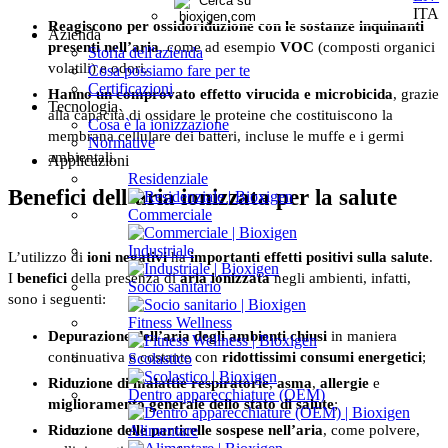
ITA
Reagiscono per ossidoriduzione con le sostanze inquinanti
Azienda
presenti nell’aria
, come ad esempio
VOC
(composti organici
Storia dell'azienda
volatili) e odori.
Cosa possiamo fare per te
Certificazioni
Hanno un comprovato effetto virucida e microbicida
, grazie
Tecnologia
alla capacità di ossidare le proteine che costituiscono la
Cosa è la ionizzazione
membrana cellulare dei batteri, incluse le muffe e i germi
Normative
ambientali.
Applicazioni
Residenziale
Benefici dell’aria ionizzata per la salute
Commerciale
Industriale
L’utilizzo di
ioni negativi
ha
importanti effetti positivi sulla salute
.
I
benefici
della presenza di
aria ionizzata
negli ambienti, infatti,
Socio sanitario
sono i seguenti:
Fitness Wellness
Depurazione dell’aria degli ambienti chiusi
in maniera
continuativa e costante con
ridottissimi consumi energetici
;
Scolastico
Riduzione di malattie respiratorie
,
asma
,
allergie
e
Dentro apparecchiature (OEM)
miglioramento generale dello stato di salute
;
Alimentare
Riduzione delle particelle sospese nell’aria
, come polvere,