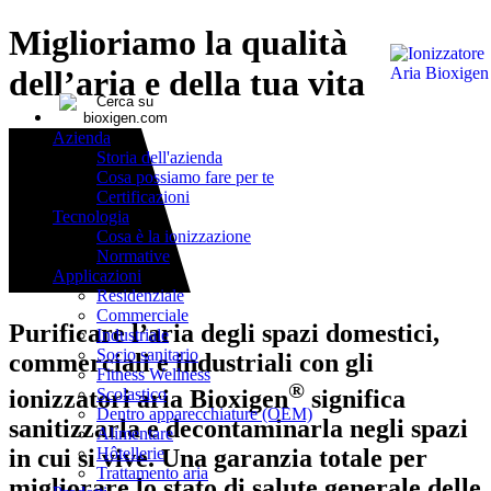
Miglioriamo la qualità
dell’aria e della tua vita
Azienda
Storia dell'azienda
Cosa possiamo fare per te
Certificazioni
Tecnologia
Cosa è la ionizzazione
Normative
Applicazioni
Residenziale
Commerciale
Purificare l’aria degli spazi domestici,
Industriale
Socio sanitario
commerciali e industriali con gli
Fitness Wellness
®
ionizzatori aria Bioxigen
significa
Scolastico
Dentro apparecchiature (OEM)
sanitizzarla e decontaminarla negli spazi
Alimentare
in cui si vive. Una garanzia totale per
Hôtellerie
Trattamento aria
migliorare lo stato di salute generale delle