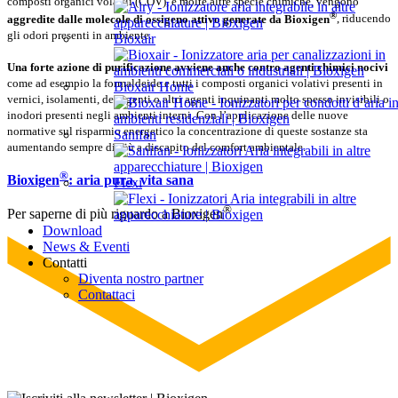
composti organici volatili (COV), e molte altre specie chimiche, vengono
®
aggredite dalle molecole di ossigeno attivo generate da Bioxigen
, riducendo
gli odori presenti in ambiente.
Bioxair
Una forte azione di purificazione avviene anche contro agenti chimici nocivi
come ad esempio la formaldeide e tutti i composti organici volativi presenti in
Bioxair Home
vernici, isolamenti, detergenti o altri agenti inquinanti molto spesso invisibili o
inodori presenti negli ambienti interni. Con l’applicazione delle nuove
normative sul risparmio energetico la concentrazione di queste sostanze sta
Sanifan
aumentando sempre di più a discapito del comfort ambientale.
®
Bioxigen
: aria pura, vita sana
Flexi
®
Per saperne di più riguardo a Bioxigen
Download
News & Eventi
Contatti
Diventa nostro partner
Contattaci