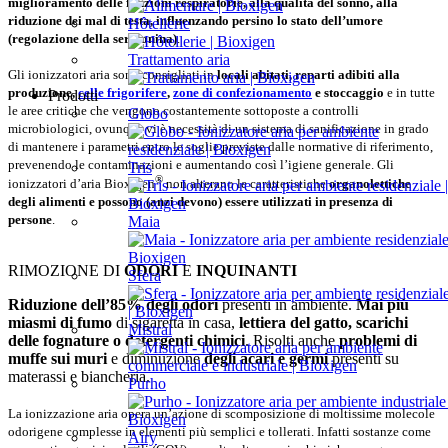
miglioramento delle funzioni respiratorie, alla qualità del sonno, alla
riduzione dei mal di testa, influenzando persino lo stato dell’umore
Hôtellerie
(regolazione della serotonina)
.
Trattamento aria
Gli ionizzatori aria sono consigliati in
locali abitati, reparti adibiti alla
produzione,
celle frigorifere
,
zone di confezionamento
e stoccaggio
e in tutte
Prodotti
le aree critiche che vengono costantemente sottoposte a controlli
Globo
microbiologici, ovunque vi è necessità di un sistema di sanificazione in grado
di mantenere i parametri entro le soglie previste dalle normative di riferimento,
prevenendo le contaminazioni e aumentando così l’igiene generale. Gli
Tris
®
ionizzatori d’aria Bioxigen
non alterano le caratteristiche
organolettiche
degli alimenti e possono (anzi devono) essere utilizzati in presenza di
persone
.
Maia
RIMOZIONE DI
ODORI
E
INQUINANTI
Sfera
Riduzione dell’85% degli odori
presenti in ambiente.
Mai più
miasmi di fumo
di sigaretta in casa,
lettiera del gatto, scarichi
Mistral
delle fognature o detergenti chimici
. Risolti anche
problemi di
muffe sui muri
e diminuzione
degli acari e germi
presenti su
materassi e biancheria.
Purho
La ionizzazione aria opera un’azione di scomposizione di moltissime molecole
odorigene complesse in elementi più semplici e tollerati. Infatti sostanze come
Airy