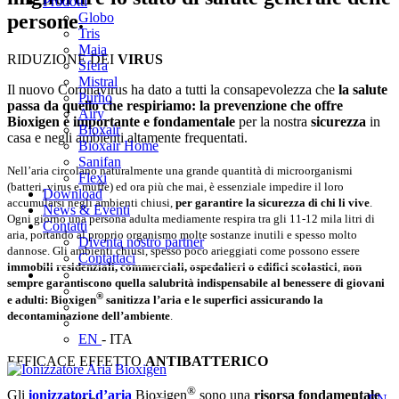
Prodotti
persone.
Globo
Tris
Maia
RIDUZIONE DEI
VIRUS
Sfera
Mistral
Il nuovo Coronavirus ha dato a tutti la consapevolezza che
la salute
Purho
passa da quello che respiriamo: la prevenzione che offre
Airy
Bioxigen è importante e fondamentale
per la nostra
sicurezza
in
Bioxair
casa e negli ambienti altamente frequentati.
Bioxair Home
Sanifan
Nell’aria circolano naturalmente una grande quantità di microorganismi
Flexi
(batteri, virus e muffe) ed ora più che mai, è essenziale impedire il loro
Download
accumularsi negli ambienti chiusi,
per garantire la sicurezza di chi li vive
.
News & Eventi
Ogni giorno una persona adulta mediamente respira tra gli 11-12 mila litri di
Contatti
aria, portando al proprio organismo molte sostanze inutili e spesso molto
Diventa nostro partner
dannose. Gli ambienti chiusi, spesso poco arieggiati come possono essere
Contattaci
immobili residenziali, commerciali, ospedalieri o edifici scolastici
,
non
sempre garantiscono quella salubrità indispensabile al benessere di giovani
®
e adulti: Bioxigen
sanitizza l’aria e le superfici assicurando la
decontaminazione dell’ambiente
.
EN
- ITA
EFFICACE EFFETTO
ANTIBATTERICO
®
Gli
ionizzatori d’aria
Bioxigen
sono una
risorsa fondamentale