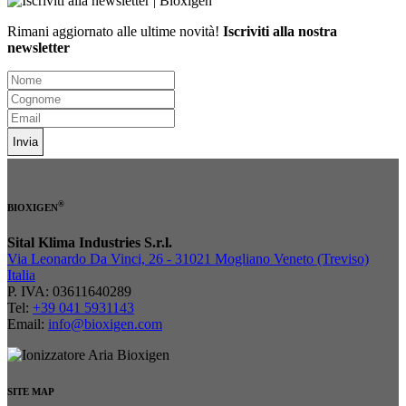
Rimani aggiornato alle ultime novità!
Iscriviti alla nostra
newsletter
Invia
®
BIOXIGEN
Sital Klima Industries S.r.l.
Via Leonardo Da Vinci, 26 - 31021 Mogliano Veneto (Treviso)
Italia
P. IVA: 03611640289
Tel:
+39 041 5931143
Email:
info@bioxigen.com
SITE MAP