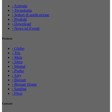
› Azienda
› Tecnologia
› Settori di applicazione
› Prodotti
› Download
› News ed Eventi
Prodotti
› Globo
› Tris
› Maia
› Sfera
› Mistral
› Purho
› Airy
› Bioxair
› Bioxair Home
› Sanifan
› Flexi
Contatti