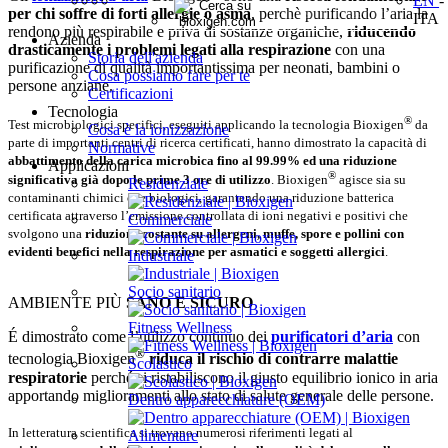
EN
-
per chi soffre di forti allergie o asma
, perchè purificando l’aria la
ITA
rendono più respirabile e priva di sostanze organiche,
riducendo
Azienda
drasticamente i problemi legati alla respirazione
con una
Storia dell'azienda
purificazione di qualità importantissima per neonati, bambini o
Cosa possiamo fare per te
persone anziane.
Certificazioni
Tecnologia
®
Test microbiologici specifici, eseguiti applicando la tecnologia Bioxigen
da
Cosa è la ionizzazione
parte di importanti centri di ricerca certificati, hanno dimostrato la capacità di
Normative
abbattimento della carica microbica fino al 99.99% ed una riduzione
Applicazioni
®
significativa già dopo le prime 3 ore di utilizzo
. Bioxigen
agisce sia su
Residenziale
contaminanti chimici che biologici, garantendo una riduzione batterica
certificata attraverso l’emissione controllata di ioni negativi e positivi che
Commerciale
svolgono una
riduzione costante su allergeni, muffe, spore e pollini con
evidenti benefici nella respirazione per asmatici e soggetti allergici
.
Industriale
Socio sanitario
AMBIENTE PIÙ
SANO E SICURO
Fitness Wellness
É dimostrato come l’utilizzo continuo dei
purificatori d’aria
con
®
tecnologia Bioxigen
riduca il rischio di contrarre malattie
Scolastico
respiratorie
perché si ristabiliscono il giusto equilibrio ionico in aria
apportando miglioramenti allo stato di salute generale delle persone.
Dentro apparecchiature (OEM)
In letteratura scientifica si trovano numerosi riferimenti legati al
Alimentare